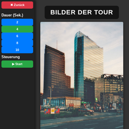
✖ Zurück
BILDER DER TOUR
Dauer (Sek.)
2
4
6
8
10
Steuerung
▶ Start