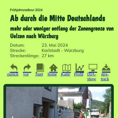
Frühjahrsradtour 2024
Ab durch die Mitte Deutschlands
mehr oder weniger entlang der Zonengrenze von
Uelzen nach Würzburg
Datum:
23. Mai 2024
Strecke:
Karlstadt - Würzburg
Streckenlänge:
27 km
zurück
vor
Start
home
Karte
Profil
DIA-
gpx-
show
track