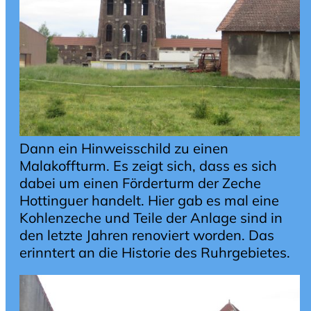
Dann ein Hinweisschild zu einen
Malakoffturm. Es zeigt sich, dass es sich
dabei um einen Förderturm der Zeche
Hottinguer handelt. Hier gab es mal eine
Kohlenzeche und Teile der Anlage sind in
den letzte Jahren renoviert worden. Das
erinntert an die Historie des Ruhrgebietes.