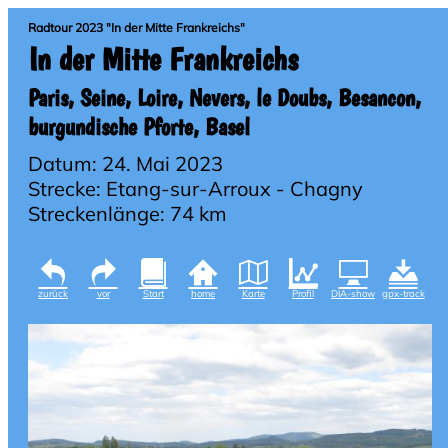
Radtour 2023 "In der Mitte Frankreichs"
In der Mitte Frankreichs
Paris, Seine, Loire, Nevers, le Doubs, Besancon,
burgundische Pforte, Basel
Datum: 24. Mai 2023
Strecke: Etang-sur-Arroux - Chagny
Streckenlänge: 74 km
zurück
vor
Start
home
Karte
Profil
DIA-show
gpx-track