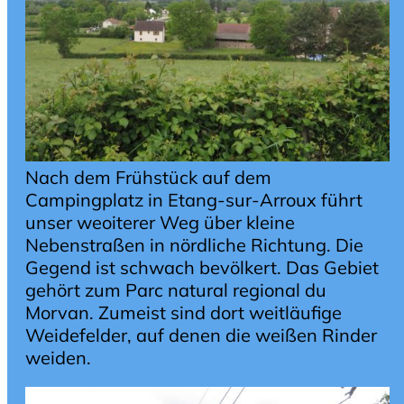
Nach dem Frühstück auf dem
Campingplatz in Etang-sur-Arroux führt
unser weoiterer Weg über kleine
Nebenstraßen in nördliche Richtung. Die
Gegend ist schwach bevölkert. Das Gebiet
gehört zum Parc natural regional du
Morvan. Zumeist sind dort weitläufige
Weidefelder, auf denen die weißen Rinder
weiden.