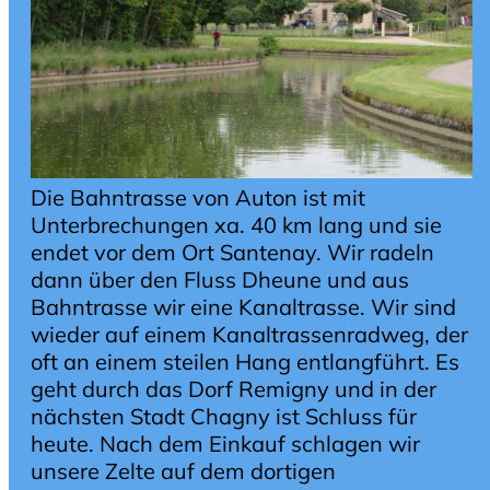
Die Bahntrasse von Auton ist mit
Unterbrechungen xa. 40 km lang und sie
endet vor dem Ort Santenay. Wir radeln
dann über den Fluss Dheune und aus
Bahntrasse wir eine Kanaltrasse. Wir sind
wieder auf einem Kanaltrassenradweg, der
oft an einem steilen Hang entlangführt. Es
geht durch das Dorf Remigny und in der
nächsten Stadt Chagny ist Schluss für
heute. Nach dem Einkauf schlagen wir
unsere Zelte auf dem dortigen