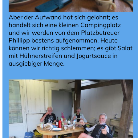
Aber der Aufwand hat sich gelohnt; es
handelt sich eine kleinen Campingplatz
und wir werden von dem Platzbetreuer
Phillipp bestens aufgenommen. Heute
können wir richtig schlemmen; es gibt Salat
mit Hühnerstreifen und Jogurtsauce in
ausgiebiger Menge.